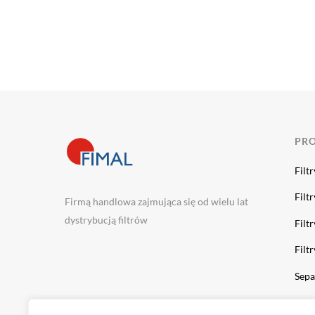
PR
Filt
Filt
Firmą handlowa zajmująca się od wielu lat
dystrybucją filtrów
Filt
Filt
Sepa
Sepa