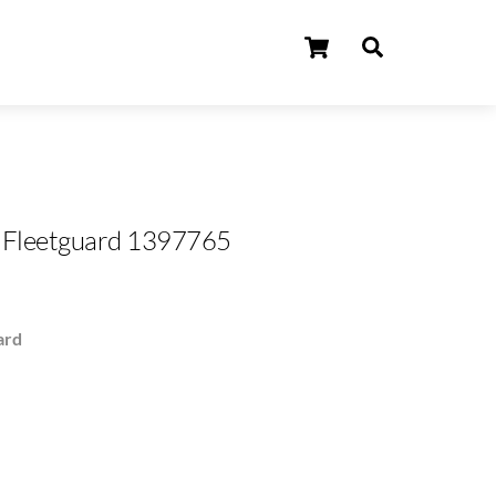
Koszyk
Szukaj
2 Fleetguard 1397765
ard