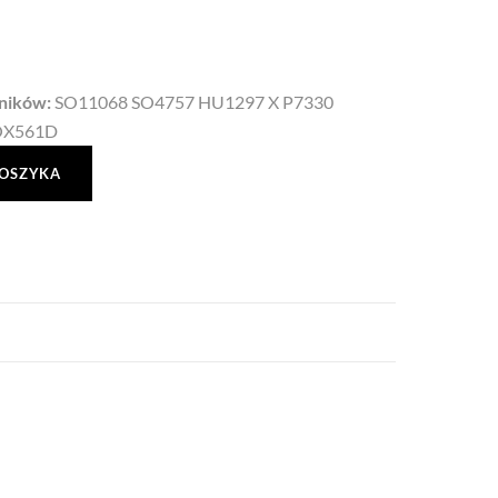
ników:
SO11068 SO4757 HU1297 X P7330
OX561D
KOSZYKA