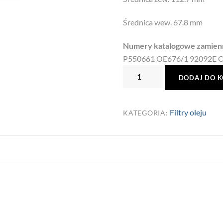
Średnica wew. 67.8 mm
Numery katalogowe zamien
P550661 OE676/1 92092E 
ilość
DODAJ DO 
Filtr
Oleju
LF16232
Filtry oleju
KATEGORIA:
Fleetguard
1397765