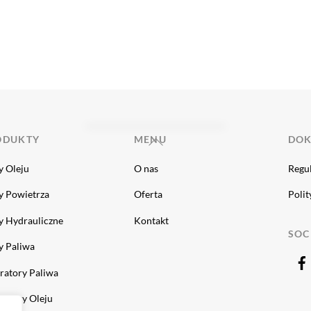
Back
ODUKTY
MENU
DO
To
ry Oleju
O nas
Regu
Top
ry Powietrza
Oferta
Polit
ry Hydrauliczne
Kontakt
SOC
ry Paliwa
ratory Paliwa
ratory Oleju