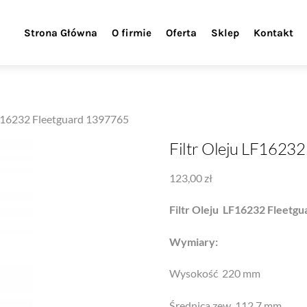
Strona Główna
O firmie
Oferta
Sklep
Kontakt
LF16232 Fleetguard 1397765
Filtr Oleju LF1623
123,00
zł
Filtr Oleju LF16232 Fleetgu
Wymiary:
Wysokość 220 mm
Średnica zew. 112.7 mm